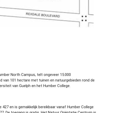
umber North Campus, telt ongeveer 15.000
ed van 101 hectare met tuinen en natuurgebieden rond de
siteit van Guelph en het Humber College.
427 en is gemakkelijk bereikbaar vanaf Humber College
7. De toegang is gratis. Het Natuur Oriëntatie Centrum is