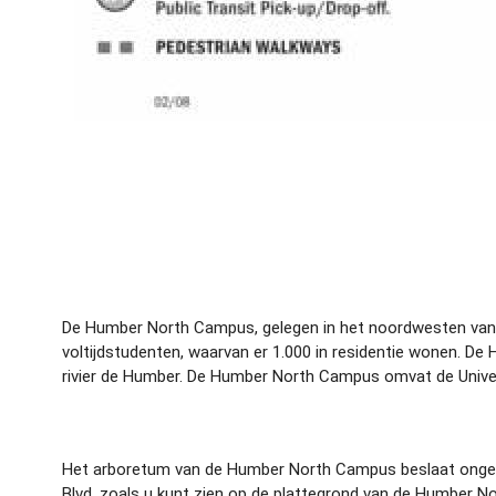
De Humber North Campus, gelegen in het noordwesten van 
voltijdstudenten, waarvan er 1.000 in residentie wonen. 
rivier de Humber. De Humber North Campus omvat de Univer
Het arboretum van de Humber North Campus beslaat ongevee
Blvd, zoals u kunt zien op de plattegrond van de Humber No