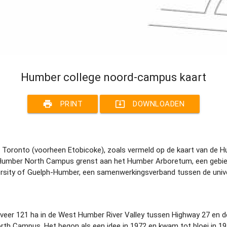
Humber college noord-campus kaart
print
system_update_alt
PRINT
DOWNLOADEN
Toronto (voorheen Etobicoke), zoals vermeld op de kaart van de H
De Humber North Campus grenst aan het Humber Arboretum, een gebi
sity of Guelph-Humber, een samenwerkingsverband tussen de univer
r 121 ha in de West Humber River Valley tussen Highway 27 en de 
rth Campus. Het begon als een idee in 1972 en kwam tot bloei in 197