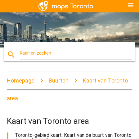
menu
search
Kaarten zoeken
Homepage
Buurten
Kaart van Toronto
area
Kaart van Toronto area
Toronto-gebied kaart. Kaart van de buurt van Toronto