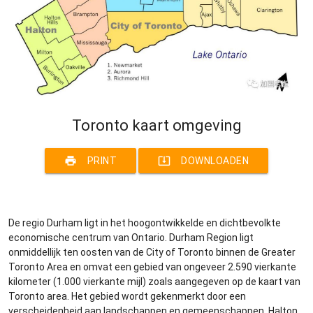
Toronto kaart omgeving
print
system_update_alt
PRINT
DOWNLOADEN
De regio Durham ligt in het hoogontwikkelde en dichtbevolkte
economische centrum van Ontario. Durham Region ligt
onmiddellijk ten oosten van de City of Toronto binnen de Greater
Toronto Area en omvat een gebied van ongeveer 2.590 vierkante
kilometer (1.000 vierkante mijl) zoals aangegeven op de kaart van
Toronto area. Het gebied wordt gekenmerkt door een
verscheidenheid aan landschappen en gemeenschappen. Halton