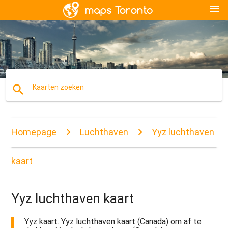
menu
search
Kaarten zoeken
Homepage
Luchthaven
Yyz luchthaven
kaart
Yyz luchthaven kaart
Yyz kaart. Yyz luchthaven kaart (Canada) om af te