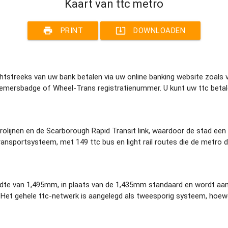
Kaart van ttc metro
print
system_update_alt
PRINT
DOWNLOADEN
tstreeks van uw bank betalen via uw online banking website zoals ve
mersbadge of Wheel-Trans registratienummer. U kunt uw ttc betale
olijnen en de Scarborough Rapid Transit link, waardoor de stad een
ransportsysteem, met 149 ttc bus en light rail routes die de metro 
te van 1,495mm, in plaats van de 1,435mm standaard en wordt aang
rt. Het gehele ttc-netwerk is aangelegd als tweesporig systeem, hoe