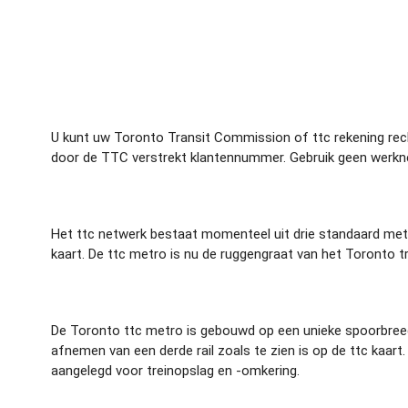
U kunt uw Toronto Transit Commission of ttc rekening rech
door de TTC verstrekt klantennummer. Gebruik geen werkne
Het ttc netwerk bestaat momenteel uit drie standaard metr
kaart. De ttc metro is nu de ruggengraat van het Toronto t
De Toronto ttc metro is gebouwd op een unieke spoorbreed
afnemen van een derde rail zoals te zien is op de ttc kaa
aangelegd voor treinopslag en -omkering.