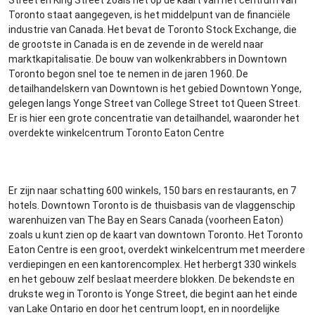
Street en King Street zoals het op de kaart van het centrum van
Toronto staat aangegeven, is het middelpunt van de financiële
industrie van Canada. Het bevat de Toronto Stock Exchange, die
de grootste in Canada is en de zevende in de wereld naar
marktkapitalisatie. De bouw van wolkenkrabbers in Downtown
Toronto begon snel toe te nemen in de jaren 1960. De
detailhandelskern van Downtown is het gebied Downtown Yonge,
gelegen langs Yonge Street van College Street tot Queen Street.
Er is hier een grote concentratie van detailhandel, waaronder het
overdekte winkelcentrum Toronto Eaton Centre
Er zijn naar schatting 600 winkels, 150 bars en restaurants, en 7
hotels. Downtown Toronto is de thuisbasis van de vlaggenschip
warenhuizen van The Bay en Sears Canada (voorheen Eaton)
zoals u kunt zien op de kaart van downtown Toronto. Het Toronto
Eaton Centre is een groot, overdekt winkelcentrum met meerdere
verdiepingen en een kantorencomplex. Het herbergt 330 winkels
en het gebouw zelf beslaat meerdere blokken. De bekendste en
drukste weg in Toronto is Yonge Street, die begint aan het einde
van Lake Ontario en door het centrum loopt, en in noordelijke