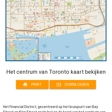
Het centrum van Toronto kaart bekijken
print
system_update_alt
PRINT
DOWNLOADEN
Het Financial District, gecentreerd op het kruispunt van Bay