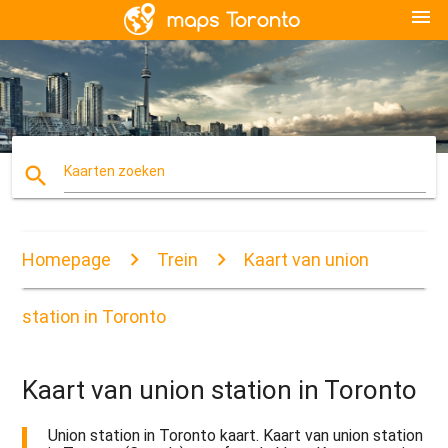
menu
search
Kaarten zoeken
Homepage
Trein
Kaart van union
station in Toronto
Kaart van union station in Toronto
Union station in Toronto kaart. Kaart van union station