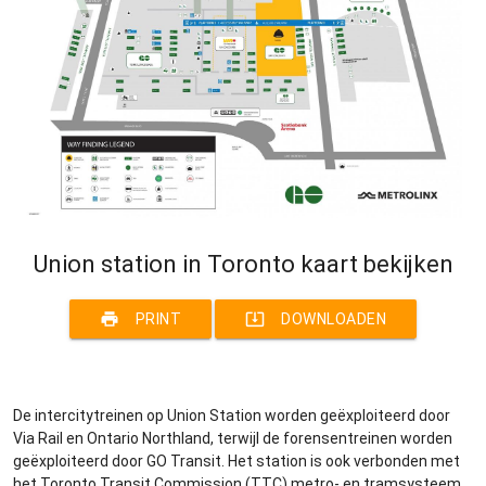
Union station in Toronto kaart bekijken
print
system_update_alt
PRINT
DOWNLOADEN
De intercitytreinen op Union Station worden geëxploiteerd door
Via Rail en Ontario Northland, terwijl de forensentreinen worden
geëxploiteerd door GO Transit. Het station is ook verbonden met
het Toronto Transit Commission (TTC) metro- en tramsysteem